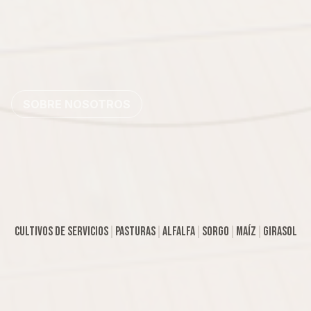
SOBRE NOSOTROS
|
|
|
|
|
|
|
|
|
|
Cultivos de Servicios
Cultivos de Servicios
Pasturas
Pasturas
Alfalfa
Alfalfa
Sorgo
Sorgo
Maíz
Maíz
Girasol
Girasol